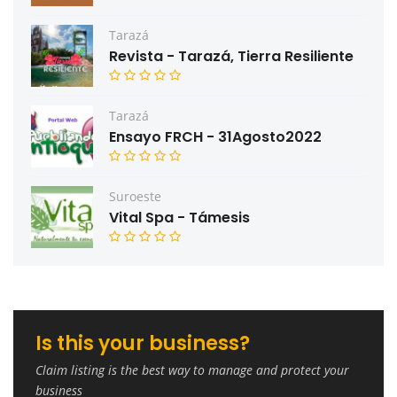
Tarazá
Revista - Tarazá, Tierra Resiliente
Tarazá
Ensayo FRCH - 31Agosto2022
Suroeste
Vital Spa - Támesis
Is this your business?
Claim listing is the best way to manage and protect your
business