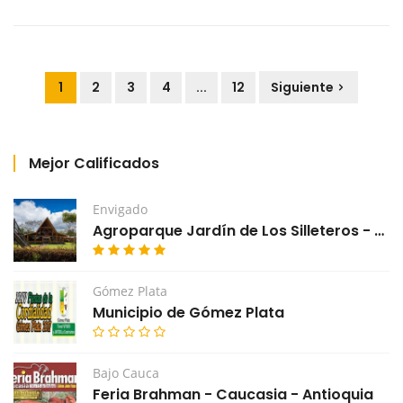
1
2
3
4
...
12
Siguiente
Mejor Calificados
Envigado
Agroparque Jardín de Los Silleteros - Envigado
Gómez Plata
Municipio de Gómez Plata
Bajo Cauca
Feria Brahman - Caucasia - Antioquia