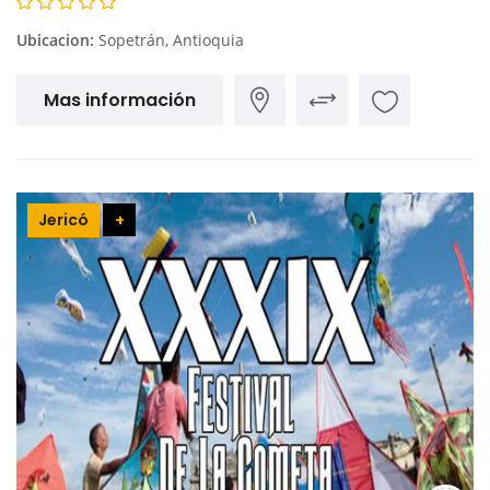
Ubicacion:
Sopetrán, Antioquia
Mas información
Jericó
+