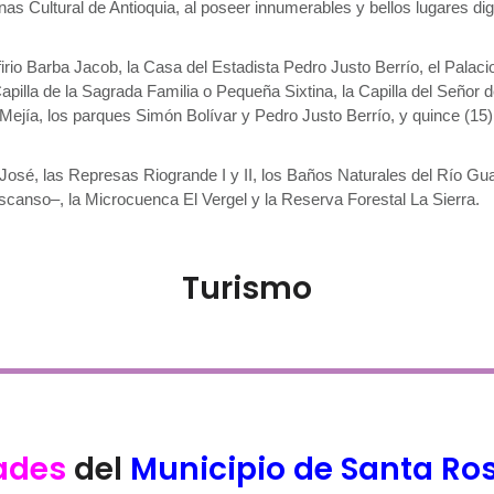
 Cultural de Antioquia, al poseer innumerables y bellos lugares dign
io Barba Jacob, la Casa del Estadista Pedro Justo Berrío, el Palacio 
Capilla de la Sagrada Familia o Pequeña Sixtina, la Capilla del Señor
 Mejía, los parques Simón Bolívar y Pedro Justo Berrío, y quince (15
 José, las Represas Riogrande I y II, los Baños Naturales del Río 
descanso–, la Microcuenca El Vergel y la Reserva Forestal La Sierra.
Turismo
ades
del
Municipio de Santa Ro