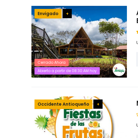
Envigado
+
Cerrado Ahora
Abierto a partir de 08:30:AM hoy
Occidente Antioqueño
+