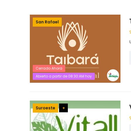
San Rafael
Cerrado Ahora
Abierto a partir de 08:30:AM hoy
Suroeste
+