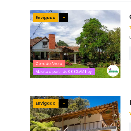
Envigado
+
Cerrado Ahora
Abierto a partir de 08:30:AM hoy
Envigado
+