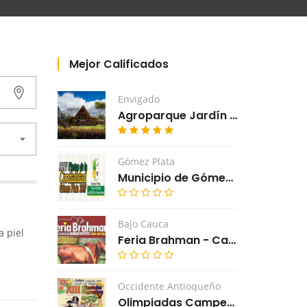
Mejor Calificados
Envigado
Agroparque Jardín de Los Silleteros - Envigado
Gómez Plata
Municipio de Gómez Plata
Bajo Cauca
 piel
Feria Brahman - Caucasia - Antioquia
Occidente Antioqueño
Olimpiadas Campesinas - Cañasgordas - Antioquia