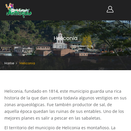
Heliconia
Home
Heliconia
Heliconia, fundado en 1814, este municipio guarda una rica
historia de la que dan cuenta todavía algunos vestigios en sus
zonas arqueológicas. Fue también productor de sal, de
aquella época quedan las ruinas de sus entables. Uno de los
mejores planes es salir a pescar en las sabaletas.
El territorio del municipio de Heliconia es montañoso. La