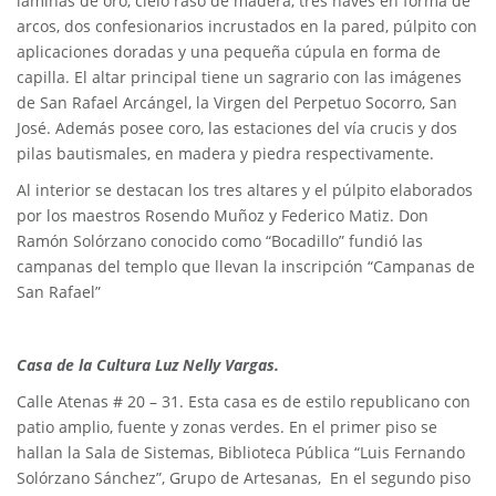
láminas de oro, cielo raso de madera, tres naves en forma de
arcos, dos confesionarios incrustados en la pared, púlpito con
aplicaciones doradas y una pequeña cúpula en forma de
capilla. El altar principal tiene un sagrario con las imágenes
de San Rafael Arcángel, la Virgen del Perpetuo Socorro, San
José. Además posee coro, las estaciones del vía crucis y dos
pilas bautismales, en madera y piedra respectivamente.
Al interior se destacan los tres altares y el púlpito elaborados
por los maestros Rosendo Muñoz y Federico Matiz. Don
Ramón Solórzano conocido como “Bocadillo” fundió las
campanas del templo que llevan la inscripción “Campanas de
San Rafael”
Casa de la Cultura Luz Nelly Vargas.
Calle Atenas # 20 – 31. Esta casa es de estilo republicano con
patio amplio, fuente y zonas verdes. En el primer piso se
hallan la Sala de Sistemas, Biblioteca Pública “Luis Fernando
Solórzano Sánchez”, Grupo de Artesanas, En el segundo piso