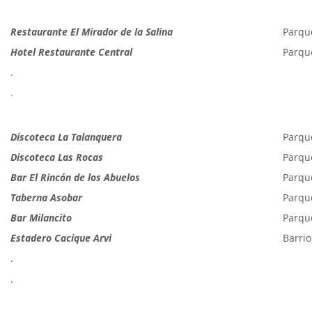
Restaurante El Mirador de la Salina
Parque
Hotel Restaurante Central
Parque
.
.
Discoteca La Talanquera
Parque
Discoteca Las Rocas
Parque
Bar El Rincón de los Abuelos
Parque
Taberna Asobar
Parque
Bar Milancito
Parque
Estadero Cacique Arvi
Barrio
.
.