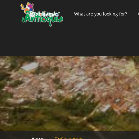
Home
Cañasgordas