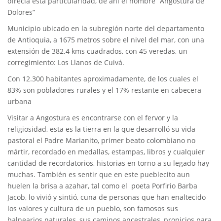
ofrecía esta particularidad, de ahí el nombre “Angostura de
Dolores”
Municipio ubicado en la subregión norte del departamento
de Antioquia, a 1675 metros sobre el nivel del mar, con una
extensión de 382.4 kms cuadrados, con 45 veredas, un
corregimiento: Los Llanos de Cuivá.
Con 12.300 habitantes aproximadamente, de los cuales el
83% son pobladores rurales y el 17% restante en cabecera
urbana
Visitar a Angostura es encontrarse con el fervor y la
religiosidad, esta es la tierra en la que desarrolló su vida
pastoral el Padre Marianito, primer beato colombiano no
mártir, recordado en medallas, estampas, libros y cualquier
cantidad de recordatorios, historias en torno a su legado hay
muchas. También es sentir que en este pueblecito aun
huelen la brisa a azahar, tal como el poeta Porfirio Barba
Jacob, lo vivió y sintió, cuna de personas que han enaltecido
los valores y cultura de un pueblo, son famosos sus
balnearios naturales, sus caminos ancestrales, propicios para