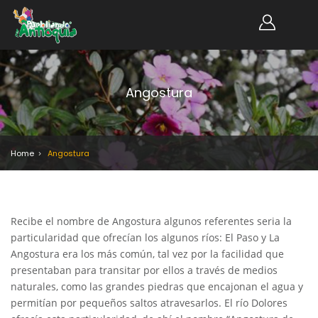
Angostura
Home
Angostura
Recibe el nombre de Angostura algunos referentes seria la
particularidad que ofrecían los algunos ríos: El Paso y La
Angostura era los más común, tal vez por la facilidad que
presentaban para transitar por ellos a través de medios
naturales, como las grandes piedras que encajonan el agua y
permitían por pequeños saltos atravesarlos. El río Dolores