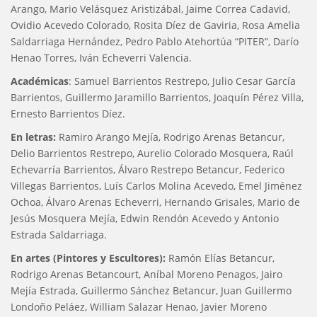
Arango, Mario Velásquez Aristizábal, Jaime Correa Cadavid,
Ovidio Acevedo Colorado, Rosita Díez de Gaviria, Rosa Amelia
Saldarriaga Hernández, Pedro Pablo Atehortúa “PITER”, Darío
Henao Torres, Iván Echeverri Valencia.
Académicas
: Samuel Barrientos Restrepo, Julio Cesar García
Barrientos, Guillermo Jaramillo Barrientos, Joaquín Pérez Villa,
Ernesto Barrientos Díez.
En letras:
Ramiro Arango Mejía, Rodrigo Arenas Betancur,
Delio Barrientos Restrepo, Aurelio Colorado Mosquera, Raúl
Echevarría Barrientos, Álvaro Restrepo Betancur, Federico
Villegas Barrientos, Luís Carlos Molina Acevedo, Emel Jiménez
Ochoa, Álvaro Arenas Echeverri, Hernando Grisales, Mario de
Jesús Mosquera Mejía, Edwin Rendón Acevedo y Antonio
Estrada Saldarriaga.
En artes (Pintores y Escultores):
Ramón Elías Betancur,
Rodrigo Arenas Betancourt, Aníbal Moreno Penagos, Jairo
Mejía Estrada, Guillermo Sánchez Betancur, Juan Guillermo
Londoño Peláez, William Salazar Henao, Javier Moreno