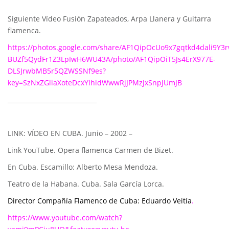
Siguiente Vídeo Fusión Zapateados, Arpa Llanera y Guitarra
flamenca.
https://photos.google.com/share/AF1QipOcUo9x7gqtkd4dali9Y3
BUZf5QydFr1Z3LpIwH6WU43A/photo/AF1QipOiT5Js4ErX977E-
DLSJrwbMB5r5QZWSSNf9es?
key=SzNxZGliaXoteDcxYlhldWwwRjJPMzJxSnpJUmJB
_____________________________
LINK: VÍDEO EN CUBA. Junio – 2002 –
Link YouTube. Opera flamenca Carmen de Bizet.
En Cuba. Escamillo: Alberto Mesa Mendoza.
Teatro de la Habana. Cuba. Sala García Lorca.
Director Compañía Flamenco de Cuba: Eduardo Veitía
.
https://www.youtube.com/watch?