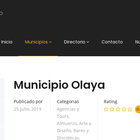
Inicio
Municipios
Directorio
Contacto
N
Municipio Olaya
Publicado por
Categorias
Rating
25 julio, 2019
Agencias y
0.
Tours
,
Almuerzo
,
Arte y
Diseño
,
Bares y
Discotecas
,