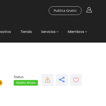
Publica Gratis!
osotros
Tienda
Servicios
Miembros
Status
0
Abierto Ahora