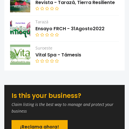
Revista - Tarazá, Tierra Resiliente
Tarazá
Ensayo FRCH - 31Agosto2022
Suroeste
Vital Spa - Támesis
Is this your business?
Claim listing is the best way to manage and protect your
business
¡Reclama ahora!