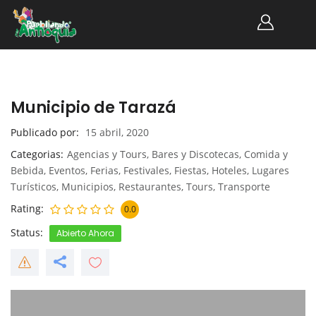
Municipio de Tarazá
Publicado por
15 abril, 2020
Categorias
Agencias y Tours
,
Bares y Discotecas
,
Comida y
Bebida
,
Eventos
,
Ferias
,
Festivales
,
Fiestas
,
Hoteles
,
Lugares
Turísticos
,
Municipios
,
Restaurantes
,
Tours
,
Transporte
Rating
0.0
Status
Abierto Ahora