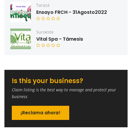
Tarazá
Ensayo FRCH - 31Agosto2022
Suroeste
Vital Spa - Támesis
Is this your business?
Claim listing is the best way to manage and protect your
business
¡Reclama ahora!