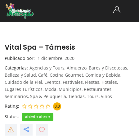
Vital Spa – Támesis
Publicado por
1 diciembre, 2020
Categorias
Agencias y Tours
,
Almuerzo
,
Bares y Discotecas
,
Belleza y Salud
,
Café
,
Cocina Gourmet
,
Comida y Bebida
,
Cuidado de la Piel
,
Eventos
,
Festivales
,
Fiestas
,
Hoteles
,
Lugares Turísticos
,
Moda
,
Municipios
,
Restaurantes
,
Seminarios
,
Spa & Peluquería
,
Tiendas
,
Tours
,
Vinos
Rating
0.0
Status
Abierto Ahora