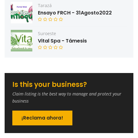
Tarazá
Ensayo FRCH - 31Agosto2022
Suroeste
Vital Spa - Támesis
Is this your business?
Claim listing is the best way to manage and protect your
business
¡Reclama ahora!