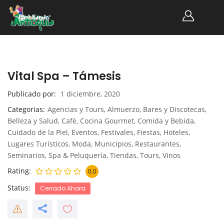
Vital Spa – Támesis
Publicado por
1 diciembre, 2020
Categorias
Agencias y Tours
,
Almuerzo
,
Bares y Discotecas
,
Belleza y Salud
,
Café
,
Cocina Gourmet
,
Comida y Bebida
,
Cuidado de la Piel
,
Eventos
,
Festivales
,
Fiestas
,
Hoteles
,
Lugares Turísticos
,
Moda
,
Municipios
,
Restaurantes
,
Seminarios
,
Spa & Peluquería
,
Tiendas
,
Tours
,
Vinos
Rating
0.0
Status
Cerrado Ahora