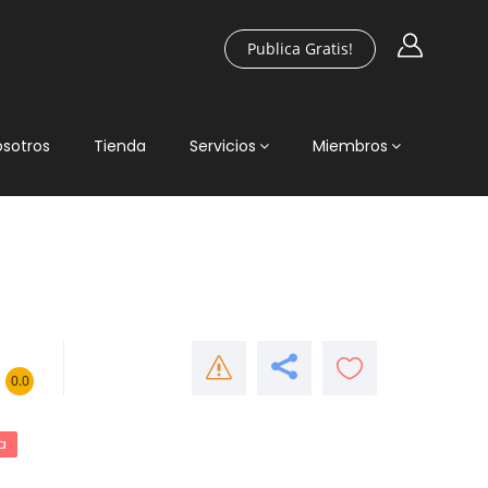
Publica Gratis!
osotros
Tienda
Servicios
Miembros
0.0
a