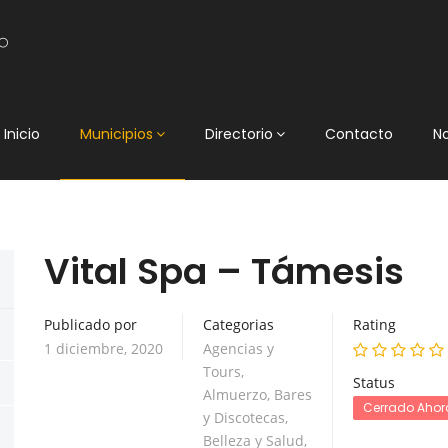
Inicio
Municipios
Directorio
Contacto
N
Vital Spa – Támesis
Publicado por
Categorias
Rating
1 diciembre, 2020
Agencias y
Tours
,
Status
Almuerzo
,
Bares
Cerrado Ahor
y Discotecas
,
Belleza y Salud
,