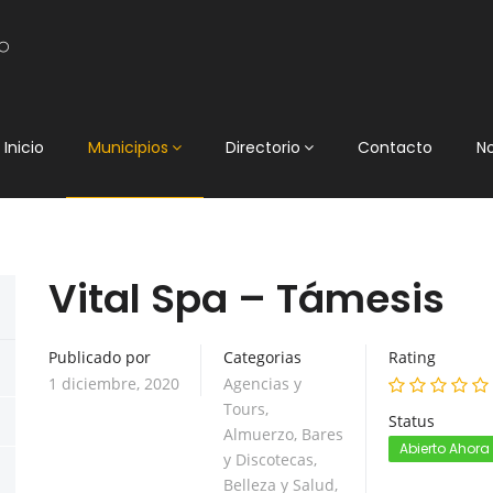
Inicio
Municipios
Directorio
Contacto
N
Vital Spa – Támesis
Publicado por
Categorias
Rating
1 diciembre, 2020
Agencias y
Tours
,
Status
Almuerzo
,
Bares
Abierto Ahora
y Discotecas
,
Belleza y Salud
,