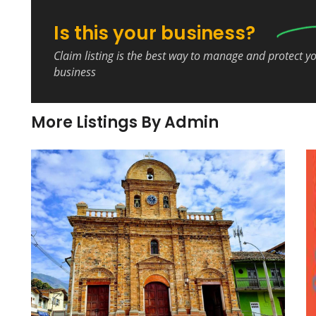
Is this your business?
Claim listing is the best way to manage and protect y
business
More Listings By Admin