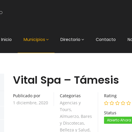
Inicio
Municipios
Directorio
Contacto
N
Vital Spa – Támesis
Publicado por
Categorias
Rating
1 diciembre, 2020
Agencias y
Tours
,
Status
Almuerzo
,
Bares
Abierto Ahora
y Discotecas
,
Belleza y Salud
,